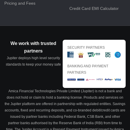
Pricing and Fees
Credit Card EMI Calculator
We work with trusted
SECURITY PARTNERS
partners
Jupiter deploys high level security
standards to keep your money safe
BANKING AND PAYMENT
PARTNERS
Amica Financial Technologies Private Limited (Jupiter) is not a bank and
does not hold or claim to hold a banking license. Products and services on
the Jupiter platform are offered in partnership with regulated entities. Savings
accounts, fixed and recurring deposits, and co-branded debit/credit cards are
issued by partner banks including Federal Bank, CSB Bank, and other
partner banks authorised by the Reserve Bank of India (RBI) from time to
time. The Jupiter Account is a Prepaid Payment Instrument issued by Amica